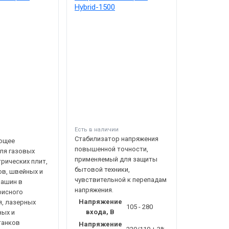
Hybrid-1500
Есть в наличии
и
Стабилизатор напряжения
ющее
повышенной точности,
ля газовых
применяемый для защиты
трических плит,
бытовой техники,
в, швейных и
чувствительной к перепадам
машин в
напряжения.
фисного
Напряжение
, лазерных
105 - 280
входа, В
ных и
танков
Напряжение