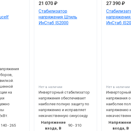
21 070 ₽
27 390 ₽
Стабилизатор
Стабилизат
celf
напряжения Штиль
напряжения
ИнСтаб IS2000
ИнСтаб IS2
напряжения
иборов,
вилкой.
шенной
Нет в наличии
Нет в наличии
ции на
Инверторный стабилизатор
Инверторный
дки
напряжения обеспечивает
напряжения о
дежно
наиболее полную защиту по
наиболее пол
ры
напряжению и исправляет
напряжению 
кВт.
некачественную синусоиду
некачественн
Напряжение
Напряжени
140 - 265
90 - 310
входа, В
входа, В