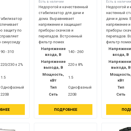
Есть в наличии
Есть в наличи
Недорогой и качественный
Недорогой и 
стабилизатор для дачи и
настенный ст
табилизатор
дома. Выравнивает
дачи и дома.
спечивает
напряжение и защищает
напряжение и
ю защиту по
приборы скачков и
приборы скач
исправляет
перепадов. Встроенный
перепадов. 
 синусоиду
фильтр помех
фильтр поме
Напряжение
Напряжени
90 - 310
140 - 260
входа, В
входа, В
Напряжение
Напряжени
220/230 ± 2%
220 ± 8%
выхода, В
выхода, В
Мощность,
Мощность
1.5
1.5
кВт
кВт
Однофазный
Тип
Однофазный
Тип
220В
Сеть
220В
Сеть
БНЕЕ
ПОДРОБНЕЕ
ПОД