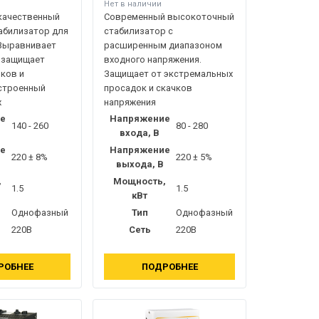
и
Нет в наличии
качественный
Современный высокоточный
абилизатор для
стабилизатор с
 Выравнивает
расширенным диапазоном
 защищает
входного напряжения.
ков и
Защищает от экстремальных
Встроенный
просадок и скачков
х
напряжения
е
Напряжение
140 - 260
80 - 280
входа, В
е
Напряжение
220 ± 8%
220 ± 5%
выхода, В
,
Мощность,
1.5
1.5
кВт
Однофазный
Тип
Однофазный
220В
Сеть
220В
РОБНЕЕ
ПОДРОБНЕЕ