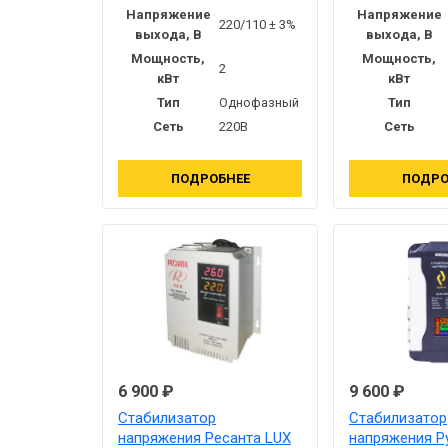
Напряжение
Напряжение
220/110 ± 3%
выхода, В
выхода, В
Мощность,
Мощность,
2
кВт
кВт
Тип
Однофазный
Тип
Сеть
220В
Сеть
ПОДРОБНЕЕ
ПОДРО
6 900 ₽
9 600 ₽
Стабилизатор
Стабилизатор
напряжения Ресанта LUX
напряжения Р