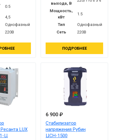
220/110 ± 3%
,
выхода, В
0.5
Мощность,
1.5
4,5
кВт
Однофазный
Тип
Однофазный
220В
Сеть
220В
РОБНЕЕ
ПОДРОБНЕЕ
6 900 ₽
ор
Стабилизатор
 Ресанта LUX
напряжения Рубин
1-Ц
ЦСН-1500