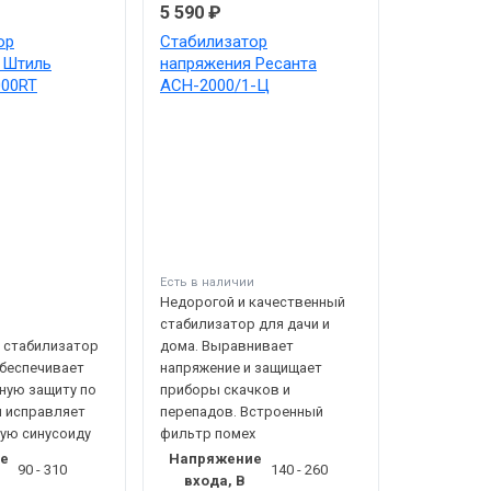
5 590 ₽
ор
Стабилизатор
 Штиль
напряжения Ресанта
000RT
АСН-2000/1-Ц
Есть в наличии
Недорогой и качественный
стабилизатор для дачи и
 стабилизатор
дома. Выравнивает
беспечивает
напряжение и защищает
ную защиту по
приборы скачков и
и исправляет
перепадов. Встроенный
ую синусоиду
фильтр помех
е
Напряжение
90 - 310
140 - 260
входа, В