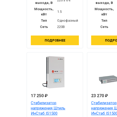
220 ± 6%
выхода, В
выхода, В
Мощность,
Мощность,
1.5
кВт
кВт
Тип
Однофазный
Тип
Сеть
220В
Сеть
ПОДРОБНЕЕ
ПОДРО
17 250 ₽
23 270 ₽
Стабилизатор
Стабилизатор
напряжения Штиль
напряжения Ш
ИнСтаб IS1500
ИнСтаб IS150