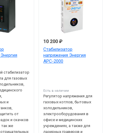
10 200 ₽
ор
Стабилизатор
 Энергия
напряжения Энергия
АРС-2000
и
й стабилизатор
па для газовых
лодильников,
едицинского
Есть в наличии
,
Регулятор напряжения для
ных и
газовых котлов, бытовых
анков,
холодильников,
щитить от
электрооборудования в
садок и скачков
офисе и медицинских
 так же
учреждениях, а также для
 отрицательных
лазерных граверов и