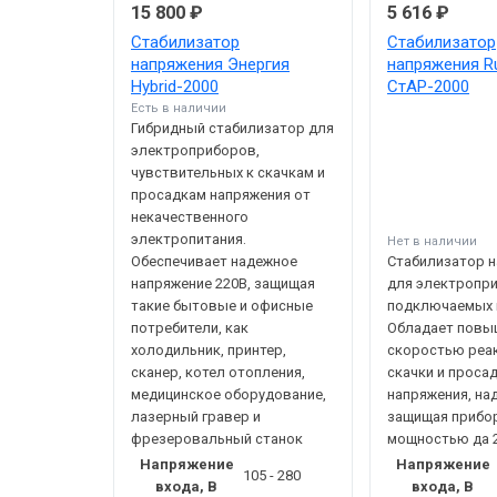
15 800 ₽
5 616 ₽
Стабилизатор
Стабилизатор
напряжения Энергия
напряжения Ru
Hybrid-2000
СтАР-2000
Есть в наличии
Гибридный стабилизатор для
электроприборов,
чувствительных к скачкам и
просадкам напряжения от
некачественного
электропитания.
Нет в наличии
Обеспечивает надежное
Стабилизатор 
напряжение 220В, защищая
для электропр
такие бытовые и офисные
подключаемых 
потребители, как
Обладает повы
холодильник, принтер,
скоростью реак
сканер, котел отопления,
скачки и проса
медицинское оборудование,
напряжения, на
лазерный гравер и
защищая прибо
фрезеровальный станок
мощностью да 2
Напряжение
Напряжение
105 - 280
входа, В
входа, В