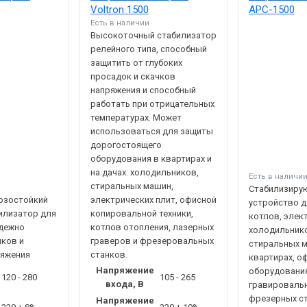
Voltron 1500
АРС-1500
Есть в наличии
Высокоточный стабилизатор
релейного типа, способный
защитить от глубоких
просадок и скачков
напряжения и способный
работать при отрицательных
температурах. Может
использоваться для защиты
дорогостоящего
оборудования в квартирах и
на дачах: холодильников,
Есть в наличи
стиральных машин,
Стабилизиру
озостойкий
электрических плит, офисной
устройство д
илизатор для
копировальной техники,
котлов, элек
адежно
котлов отопления, лазерных
холодильнико
чков и
граверов и фрезеровальных
стиральных 
ряжения
станков.
квартирах, о
Напряжение
оборудования
120 - 280
105 - 265
входа, В
гравироваль
фрезерных с
Напряжение