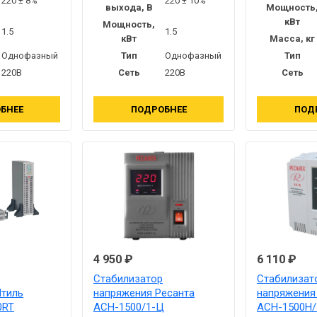
220 ± 8%
220 ± 10%
выхода, В
Мощность
кВт
Мощность,
1.5
1.5
кВт
Масса, кг
Однофазный
Тип
Однофазный
Тип
220В
Сеть
220В
Сеть
БНЕЕ
ПОДРОБНЕЕ
ПОД
4 950 ₽
6 110 ₽
Стабилизатор
Стабилизат
тиль
напряжения Ресанта
напряжения
0RT
АСН-1500/1-Ц
АСН-1500Н/