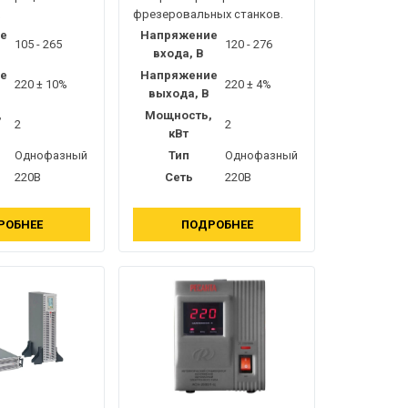
фрезеровальных станков.
е
Напряжение
105 - 265
120 - 276
входа, В
е
Напряжение
220 ± 10%
220 ± 4%
выхода, В
,
Мощность,
2
2
кВт
Однофазный
Тип
Однофазный
220В
Сеть
220В
РОБНЕЕ
ПОДРОБНЕЕ