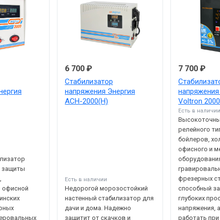
6 700 ₽
7 700 ₽
Стабилизатор
Стабилизат
нергия
напряжения Энергия
напряжения
АСН-2000(Н)
Voltron 2000
Есть в наличи
Высокоточны
релейного ти
бойлеров, хо
офисного и м
илизатор
оборудования
я защиты
гравироваль
,
фрезерных ст
Есть в наличии
, офисной
Недорогой морозостойкий
способный за
цинских
настенный стабилизатор для
глубоких про
рных
дачи и дома. Надежно
напряжения, а
зеровальных
защитит от скачков и
работать при