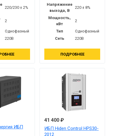
е
Напряжение
220/230 ± 2%
220 ± 8%
выхода, В
,
Мощность,
2
2
кВт
Однофазный
Тип
Однофазный
220В
Сеть
220В
РОБНЕЕ
ПОДРОБНЕЕ
41 400 ₽
нергия ИБП
ИБП Hiden Control HPS30-
2012