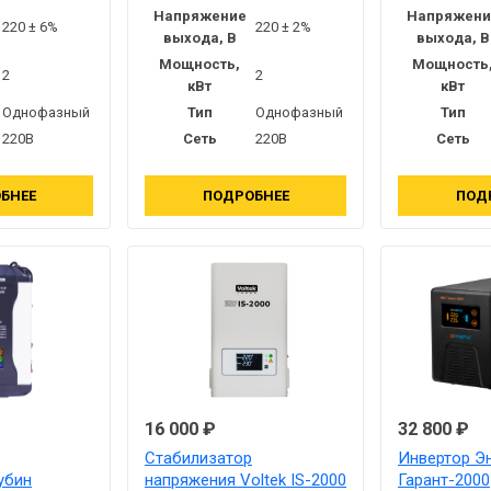
Напряжение
Напряжени
220 ± 6%
220 ± 2%
выхода, В
выхода, В
Мощность,
Мощность
2
2
кВт
кВт
Однофазный
Тип
Однофазный
Тип
220В
Сеть
220В
Сеть
БНЕЕ
ПОДРОБНЕЕ
ПОД
16 000 ₽
32 800 ₽
Стабилизатор
Инвертор Э
убин
напряжения Voltek IS-2000
Гарант-2000