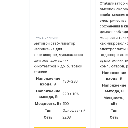
Стабилизатор н
высокой скоро
срабатывания п
электричества.
сохранения в к
домах необход
мощности таких
Есть в наличии
Бытовой стабилизатор
как микроволно
напряжения для
электроплиты, 
телевизоров, музыкальных
водонагревател
центров, домашних
аудиотехники, н
кинотеатров и др. бытовой
компьютеров, 
техники
Напряжение
Напряжение
входа, В
130 - 280
входа, В
Напряжение
Напряжение
выхода, В
220 ± 10%
выхода, В
Мощность,
Мощность, Вт
500
кВт
Тип
Однофазный
Тип
Сеть
220В
Сеть