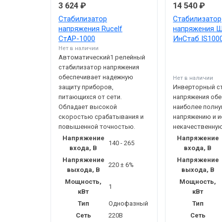
3 624 ₽
14 540 ₽
Стабилизатор
Стабилизатор
напряжения Rucelf
напряжения Ш
СтАР-1000
ИнСтаб IS100
Нет в наличии
Автоматический1 релейный
стабилизатор напряжения
обеспечивает надежную
Нет в наличии
защиту приборов,
Инверторный с
питающихся от сети.
напряжения обе
Обладает высокой
наиболее полну
скоростью срабатывания и
напряжению и 
повышенной точностью.
некачественную
Напряжение
Напряжение
140 - 265
входа, В
входа, В
Напряжение
Напряжение
220 ± 6%
выхода, В
выхода, В
Мощность,
Мощность,
1
кВт
кВт
Тип
Однофазный
Тип
Сеть
220В
Сеть