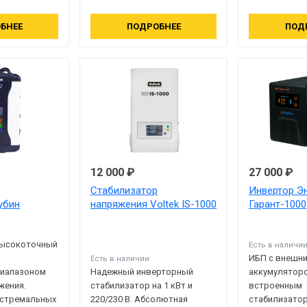
БНЕЕ
ПОДРОБНЕЕ
ПОД
12 000 ₽
27 000 ₽
Стабилизатор
Инвертор Э
убин
напряжения Voltek IS-1000
Гарант-1000
высокоточный
Есть в наличи
ИБП с внешн
Есть в наличии
иапазоном
Надежный инверторный
аккумулятор
жения.
стабилизатор на 1 кВт и
встроенным
кстремальных
220/230 В. Абсолютная
стабилизатор