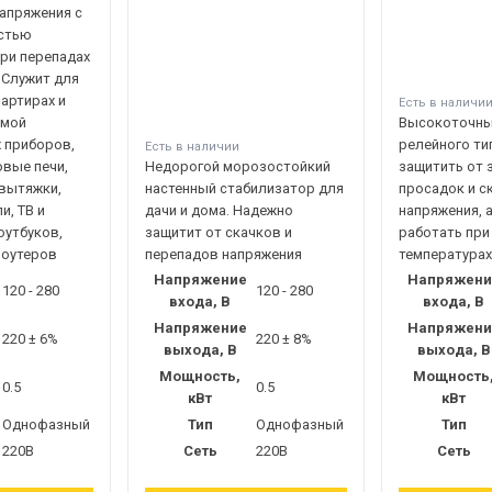
апряжения с
стью
ри перепадах
 Служит для
вартирах и
Есть в наличи
имой
Высокоточны
 приборов,
релейного ти
Есть в наличии
вые печи,
Недорогой морозостойкий
защитить от 
вытяжки,
настенный стабилизатор для
просадок и с
и, ТВ и
дачи и дома. Надежно
напряжения, а
оутбуков,
защитит от скачков и
работать при
роутеров
перепадов напряжения
температурах
Напряжение
Напряжени
120 - 280
120 - 280
входа, В
входа, В
Напряжение
Напряжени
220 ± 6%
220 ± 8%
выхода, В
выхода, В
Мощность,
Мощность
0.5
0.5
кВт
кВт
Однофазный
Тип
Однофазный
Тип
220В
Сеть
220В
Сеть