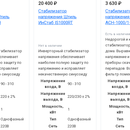
20 400 ₽
3 630 ₽
Стабилизатор
Стабилизат
тиль
напряжения Штиль
напряжения
0
ИнСтаб IS1000RT
АСН-1000/1
Есть в наличи
Недорогой и 
стабилизатор
Нет в наличии
табилизатор
Инверторный стабилизатор
дома. Вырав
спечивает
напряжения обеспечивает
напряжение и
ю защиту по
наиболее полную защиту по
приборы скач
исправляет
напряжению и исправляет
перепадов. 
 синусоиду
некачественную синусоиду
фильтр поме
Напряжение
Напряжени
90 - 310
90 - 310
входа, В
входа, В
Напряжение
Напряжени
220 ± 2%
220/230 ± 2%
выхода, В
выхода, В
Мощность,
Мощность
1
1
кВт
кВт
Однофазный
Тип
Однофазный
Тип
220В
Сеть
220В
Сеть