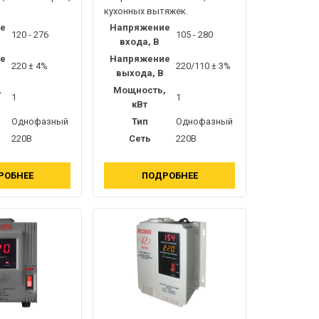
кухонных вытяжек.
е
Напряжение
120 - 276
105 - 280
входа, В
е
Напряжение
220 ± 4%
220/110 ± 3%
выхода, В
,
Мощность,
1
1
кВт
Однофазный
Тип
Однофазный
220В
Сеть
220В
РОБНЕЕ
ПОДРОБНЕЕ