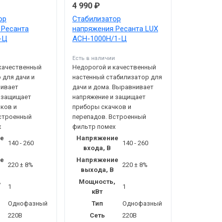
4 990 ₽
ор
Стабилизатор
 Ресанта
напряжения Ресанта LUX
-Ц
АСН-1000Н/1-Ц
и
Есть в наличии
качественный
Недорогой и качественный
 для дачи и
настенный стабилизатор для
нивает
дачи и дома. Выравнивает
 защищает
напряжение и защищает
ков и
приборы скачков и
Встроенный
перепадов. Встроенный
х
фильтр помех
е
Напряжение
140 - 260
140 - 260
входа, В
е
Напряжение
220 ± 8%
220 ± 8%
выхода, В
,
Мощность,
1
1
кВт
Однофазный
Тип
Однофазный
220В
Сеть
220В