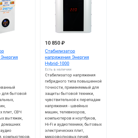
10 850 ₽
ор
Стабилизатор
 Энергия
напряжения Энергия
Hybrid-1000
Есть в наличии
Стабилизатор напряжения
гибридного типа повышенной
и
ованный
точности, применяемый для
р для бытовой
защиты бытовой техники,
альных,
чувствительной к перепадам
ин,
напряжения - швейных
х плит, СВЧ
машин, телевизоров,
ных вытяжек,
компьютеров и ноутбуков,
, домашних
Hi-Fi и аудиотехники, бытовых
 аудио
электрических плит,
, компьютеров,
микроволновых печей,