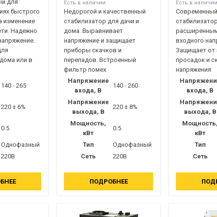
ый для
Есть в наличии
Есть в наличи
иях быстрого
Недорогой и качественный
Современный
а изменение
стабилизатор для дачи и
стабилизатор
ети. Надежно
дома. Выравнивает
расширенным
напряжение.
напряжение и защищает
входного нап
для
приборы скачков и
Защищает от
дома или в
перепадов. Встроенный
просадок и с
фильтр помех
напряжения
Напряжение
Напряжени
140 - 265
140 - 260
входа, В
входа, В
Напряжение
Напряжени
220 ± 6%
220 ± 8%
выхода, В
выхода, В
Мощность,
Мощность
0.5
0.5
кВт
кВт
Однофазный
Тип
Однофазный
Тип
220В
Сеть
220В
Сеть
БНЕЕ
ПОДРОБНЕЕ
ПОД