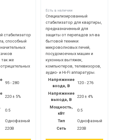
Есть в наличии
Специализированный
стабилизатор для квартиры,
предназначенный для
и
й стабилизатор
защиты от перепадов эл-ва
па, способный
бытовой техники:
значительных
микроволновых печей,
качков
посудомоечных машин и
 так же
кухонных вытяжек,
 отрицательных
компьютеров, телевизоров,
аудио- и Hi-Fi аппаратуры.
е
Напряжение
95 - 280
120 - 276
входа, В
е
Напряжение
220 ± 5%
220 ± 4%
выхода, В
,
Мощность,
0.5
0.5
кВт
Однофазный
Тип
Однофазный
220В
Сеть
220В