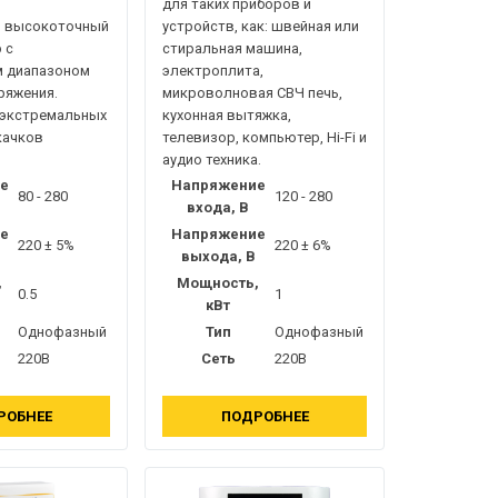
для таких приборов и
и
 высокоточный
устройств, как: швейная или
 с
стиральная машина,
 диапазоном
электроплита,
ряжения.
микроволновая СВЧ печь,
 экстремальных
кухонная вытяжка,
качков
телевизор, компьютер, Hi-Fi и
аудио техника.
е
Напряжение
80 - 280
120 - 280
входа, В
е
Напряжение
220 ± 5%
220 ± 6%
выхода, В
,
Мощность,
0.5
1
кВт
Однофазный
Тип
Однофазный
220В
Сеть
220В
РОБНЕЕ
ПОДРОБНЕЕ