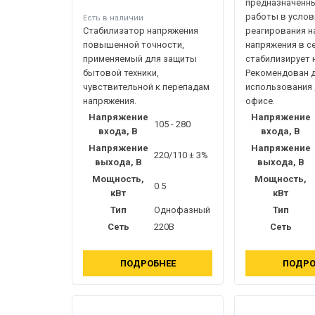
предназначенн
работы в услов
Есть в наличии
Стабилизатор напряжения
реагирования н
повышенной точности,
напряжения в с
применяемый для защиты
стабилизирует 
бытовой техники,
Рекомендован 
чувствительной к перепадам
использования 
напряжения.
офисе.
Напряжение
Напряжение
105 - 280
входа, В
входа, В
Напряжение
Напряжение
220/110 ± 3%
выхода, В
выхода, В
Мощность,
Мощность,
0.5
кВт
кВт
Тип
Однофазный
Тип
Сеть
220В
Сеть
ПОДРОБНЕЕ
ПОДРО